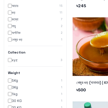
৳
245
আচার
15
গুড়
11
কম্বো
7
নাড়ু
2
অর্গানিক
2
খেজুর গুড়
1
Collection
xyz
3
Weight
Add to Cart
5Kg
1
খেজুর গুড় (দানাদার)
3Kg
1
৳
500
1kg
1
30 KG
1
20 KG
1