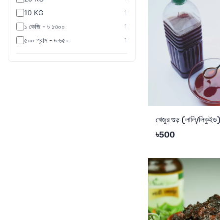
10 KG
1
১ কেজি - ৳ ১৩০০
1
৫০০ গ্রাম - ৳ ৬৫০
1
Add to Cart
৳
500