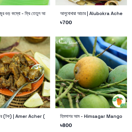
Cart
Add to Cart
Chocolate Gur)
ুর গুড় কম্বো - ফ্রি তেতুল আচার ও ফ্রি ডেলিভারি
আলুবোখারা আচার | Alubokra Acher
৳
700
Cart
Add to Cart
চকলেট গুড়”। ৩ কেজিতে ফ্রি ডেলিভারি + ৪৩০ টাকা ছাড়।
ার (টক) | Amer Acher (Tok)
হিমসাগর আম - Himsagar Mango
৳
800