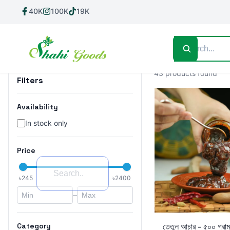
40K
100K
19K
Home
Shop All
গুড়
আচার
নাড়ু
কম্বো
43 products found
Filters
Availability
In stock only
Price
৳
245
৳
2400
–
Add to Cart
Category
তেতুল আচার - ৫০০ গ্রাম