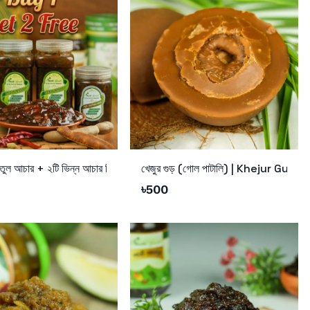
Cart
Add to Cart
তুল আচার + ২টি ভিন্ন আচার ফ্রি অফার
খেজুর গুড় (গোল পাটালি) | Khejur Gur (
৳
500