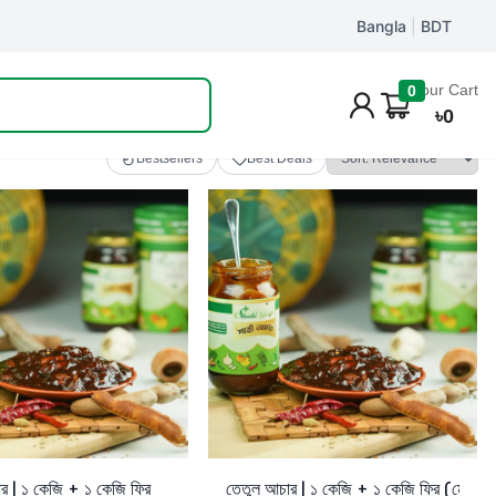
Bangla
|
BDT
Track Order
Your Cart
0
৳
0
Bestsellers
Best Deals
Cart
Add to Cart
র | ১ কেজি + ১ কেজি ফ্রি
তেতুল আচার | ১ কেজি + ১ কেজি ফ্রি (মোট ২