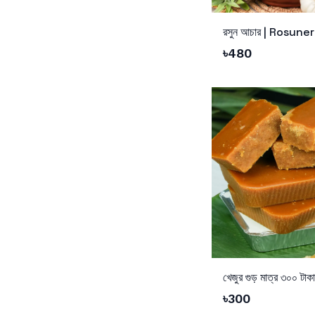
Add to Cart
রসুন আচার | Rosune
৳
480
Add to Cart
খেজুর গুড় মাত্র ৩০০ টাকা
৳
300