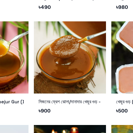
৳
490
৳
980
Add to Cart
Add to 
 | Khejur Gur (Danadar)
সিজনের ফ্রেশ ঝোলা/দানাদার খেজুর গুড় - ৩ কেজি অর্ডারে পাচ্ছ
৳
900
৳
500