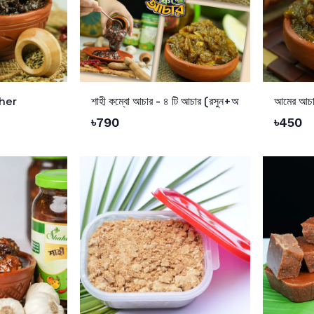
Add to Cart
Add to 
cher
শাহী কম্বো আচার - ৪ টি আচার (রসুন+আম+বরই+তেতুল)
৳
790
৳
450