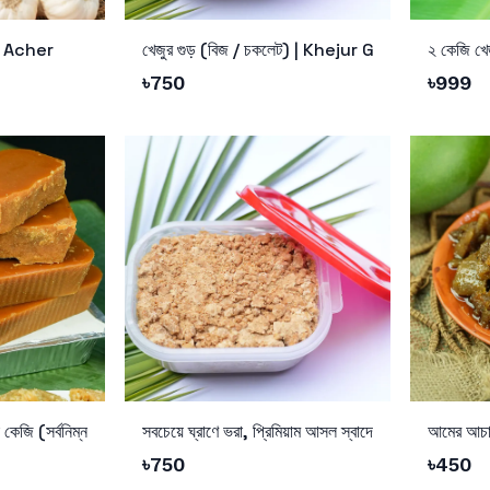
Add to Cart
Add to 
r Acher
খেজুর গুড় (বিজ / চকলেট) | Khejur Gur (Bij Gur/
২ কেজি খেজ
৳
750
৳
999
Add to Cart
Add to 
 কেজি (সর্বনিম্ন ৩ কেজি অর্ডারে)
সবচেয়ে ঘ্রাণে ভরা, প্রিমিয়াম আসল স্বাদের “বীজ গুড়” বা “
আমের আচ
৳
750
৳
450