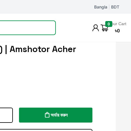
Bangla
|
BDT
Track Order
Your Cart
0
৳
0
ল) | Amshotor Acher
অর্ডার করুন