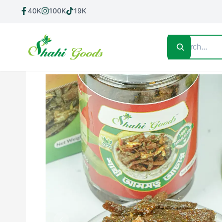
40K
100K
19K
Home
Shop All
গুড়
আচার
নাড়ু
কম্বো