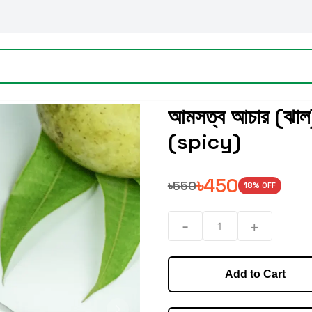
আমসত্ব আচার (ঝা
(spicy)
৳
450
৳
550
18
% OFF
-
+
1
Add to Cart