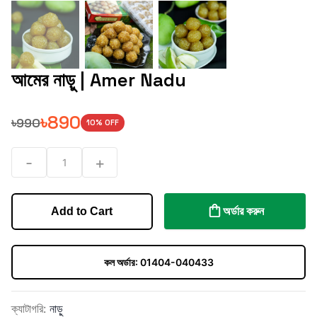
আমের নাড়ু | Amer Nadu
৳
890
৳
990
10
% OFF
-
+
1
অর্ডার করুন
Add to Cart
কল অর্ডার:
01404-040433
ক্যাটাগরি
:
নাড়ু